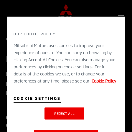
OPE
OUR COOKIE POLICY
ME
FORSIDE
OM MITSUBISHI MOTORS
PRESSESIDE
Mitsubishi Motors uses cookies to improve your
experience of our site. You can carry on browsing by
Presseside
clicking Accept All Cookies. You can also manage your
preferences by clicking on cookie settings. For full
På denne siden finner du link til aktuelle
details of the cookies we use, or to change your
preferences at any time, please see our
Cookie Policy
pressemeldinger, og kontaktinformasjon til
pressekontaktene våre.
COOKIE SETTINGS
REJECT ALL
Christian R. Schmidt Administrerende
direktør