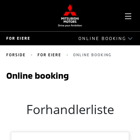
OPE
ONLINE BOOKING
FOR EIERE
ME
FOR EIERE
FORSIDE
FOR EIERE
ONLINE BOOKING
BESTILL VERKSTEDTIME
Online booking
MIN MITSUBISHI
MAP - GRATIS VEIASSISTANSE
GARANTI
MITSUBISHI 5+
ONLINE BOOKING