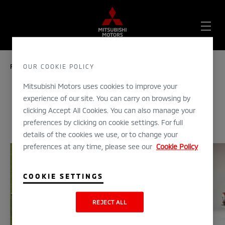
OPE
ME
OUR COOKIE POLICY
FORSIDE
UTFORSK
HISTORIEN
COLT 800
Mitsubishi Motors uses cookies to improve your
experience of our site. You can carry on browsing by
1965
clicking Accept All Cookies. You can also manage your
Colt 800
preferences by clicking on cookie settings. For full
details of the cookies we use, or to change your
preferences at any time, please see our
Cookie Policy
COOKIE SETTINGS
REJECT ALL