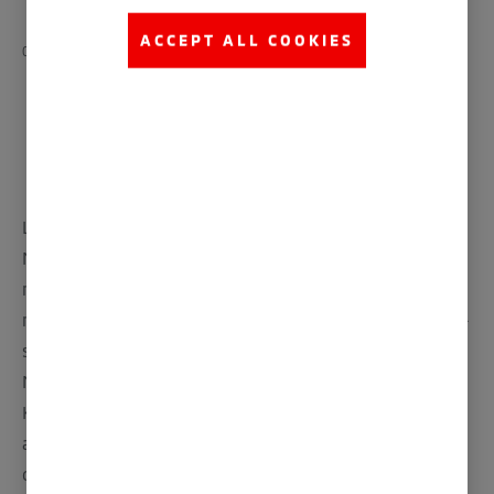
ACCEPT ALL COOKIES
01
03
Lancer Evolution ble lansert i oktober 1992. Mitsubishi
Motors tok den lette og kompakte Lancer og
motoriserte den med 4G63-type intercooler turbo-
motoren som leverer kraft permanent gjennom 4WD-
systemet.
Motoren ble modifisert for å yte ca 250 HK.
Kroppsstivheten ble økt, vekten ble redusert,
aerodynamikken ble forbedret og opphenget ble
optimalisert.