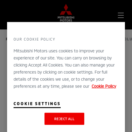
OPE
ME
FORSIDE
UTFORSK
HISTORIEN
LANCER EVOLU
OUR COOKIE POLICY
Mitsubishi Motors uses cookies to improve your
experience of our site. You can carry on browsing by
1992
clicking Accept All Cookies. You can also manage your
Lancer Evolution
preferences by clicking on cookie settings. For full
details of the cookies we use, or to change your
preferences at any time, please see our
Cookie Policy
COOKIE SETTINGS
REJECT ALL