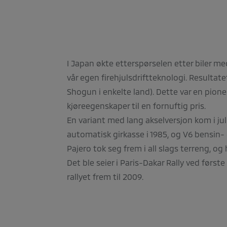
I Japan økte etterspørselen etter biler med f
vår egen firehjulsdriftteknologi. Resultat
Shogun i enkelte land). Dette var en pione
kjøreegenskaper til en fornuftig pris.
En variant med lang akselversjon kom i jul
automatisk girkasse i 1985, og V6 bensin- 
Pajero tok seg frem i all slags terreng, 
Det ble seier i Paris-Dakar Rally ved første 
rallyet frem til 2009.