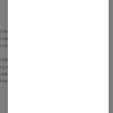
irehjulstrekk til privat bruk, så vi utviklet
et var 4WD Pajero (kjent som Montero eller
r i en ny generasjon SUVer, med sofistikerte
i 1983, etterfulgt av en variant med
og dieselmotorer i 1988.
og hadde kjøreegenskaper som en personbil.
forsøk i 1983, og totalt 12 seiere i dette