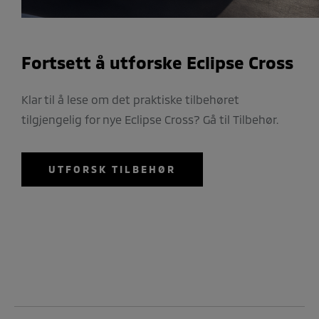
Fortsett å utforske Eclipse Cross
Klar til å lese om det praktiske tilbehøret
tilgjengelig for nye Eclipse Cross? Gå til Tilbehør.
UTFORSK TILBEHØR