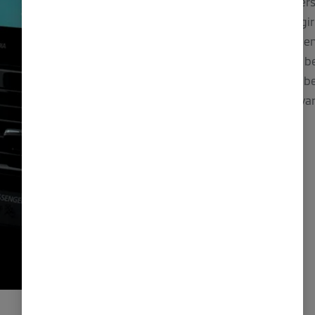
Et flott 8-tommers
standard. Dette gi
meget enkel betjen
føreren for enkel b
for rask og enkel b
praktiske oppbeva