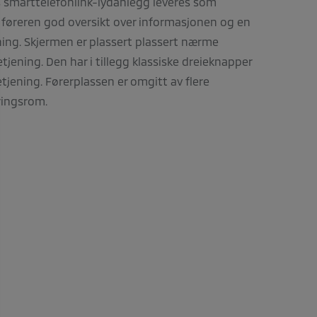
 smarttelefonlink-lydanlegg leveres som
r føreren god oversikt over informasjonen og en
ing. Skjermen er plassert plassert nærme
etjening. Den har i tillegg klassiske dreieknapper
etjening. Førerplassen er omgitt av flere
ringsrom.