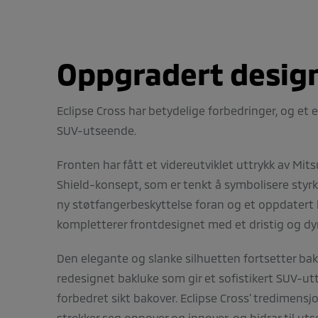
Oppgradert desig
Eclipse Cross har betydelige forbedringer, og et 
SUV-utseende.
Fronten har fått et videreutviklet uttrykk av Mit
Shield-konsept, som er tenkt å symbolisere styrk
ny støtfangerbeskyttelse foran og et oppdatert
kompletterer frontdesignet med et dristig og d
Den elegante og slanke silhuetten fortsetter ba
redesignet bakluke som gir et sofistikert SUV-utt
forbedret sikt bakover. Eclipse Cross' tredimensj
strekker seg oppover og innover, og bidrar til u