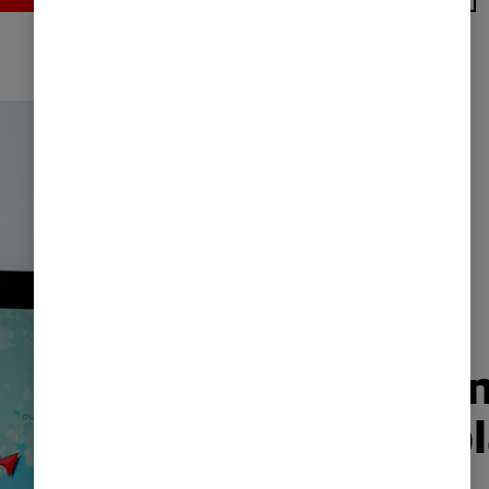
En gje
førerp