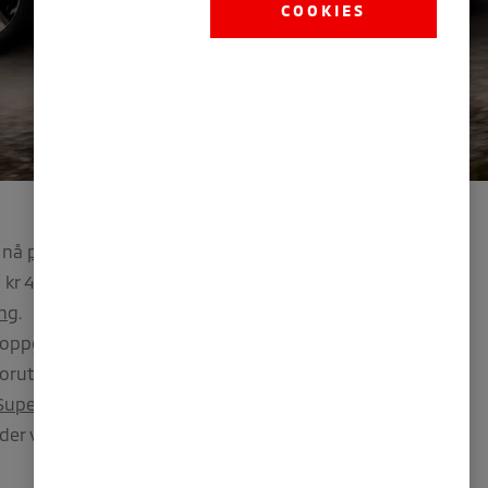
COOKIES
n nå
prøvekjøres
hos norske autoriserte
Mits
un kr 449.900 levert forhandler i Drammen, og
ing
.
oppgradert design med nytt og elegant
Foruten det moderne eksteriøret og det
Super All Wheel Control (S-AWC)
for svært
er vanskelige kjøreforhold.
Les mer om kjø