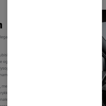
n
elegant og sportslig
subishis Dynamic
e og sikkerhet. En
 lysoppsett
ynamisk utseende.
k, med en
rykk. Dette gir
onale baklykter
tseendet med en