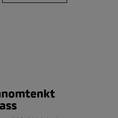
nnomtenkt
lass