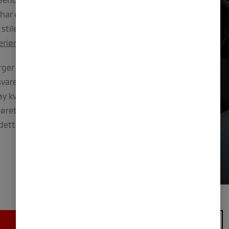
 har en skarpt
 stilen med en
riørdesignet her
.
rger og lys grå
msvarer med
y kvalitet.
jøretur, og
dette.
Les mer om
LES MER OM ECLIPSE CROSS PHEV