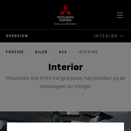
OPE
INTERIØR
OVERVIEW
ME
ASX
FORSIDE
BILER
ASX
INTERIØR
KJØREOPPLEVELSEN
Interiør
EKSTERIØR
Mitsubishi ASX PHEV har god plass, høy komfort og all
teknologien du trenger.
INTERIØR
SIKKERHET