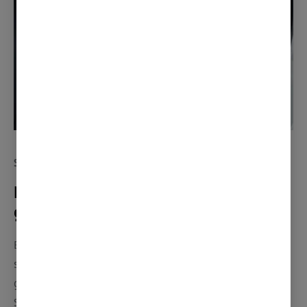
STILIG OG ALLSIDIG INTERIØR
Enkelt å transportere større
gjenstander
Baksetet har en enkel utløserknapp for å felle ned
seteryggen dersom du skal transportere større
gjenstander. Bakseteryggen er nedfellbar (1/3 +2/3).
Skyv hele baksetet fremover for enda mer lasteplass.