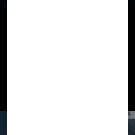
OPPVARMEDE SETER OG RATT
Små detaljer som får deg til å
smile
Med et enkelt trykk på en bryter, varmes rattet opp
for maksimal komfort, og i den kalde årstiden er
det ingenting som slår et godt, varmt sete.
Mitsubishi ASX PHEV har oppvarmede seter for
både fører og passasjerer.