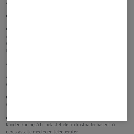
Android™ 5.0 Lollipop eller nyere.
■ Apple CarPlay krever en iPhone med iOS 8 eller høyere.
■ Til tross for utvidelsen i flere land, er Android Auto og
Apple CarPlay IKKE tilgjengelig i enkelte markeder. Vennligst
sjekk nettsiden for den nyeste informasjonen om
tilgjengelighet.
Android Auto: http://
www.android.com/auto/#country-list
Apple CarPlay:
http://www.apple.com/ios/feature-
availability/#applecarplay-applecarplay
■ Android Auto og Apple CarPlay fungerer kanskje ikke under
svake eller ingen nettverksforhold, selv i støttede områder.
■ Kunden er ansvarlig for alle kommunikasjonskostnader.
Kunden kan også bli belastet ekstra kostnader basert på
deres avtalte med egen teleoperatør.