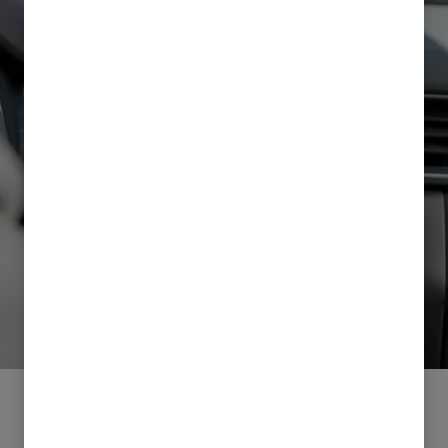
9,3'' SKJERM SMARTTELEFON-LINK DISPLAY LYD
[SDA]