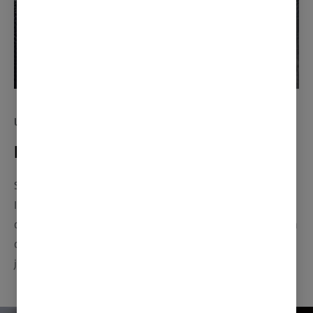
UTVALG AV INTERIØRSTOFFER ELLER SKINN
Din komfort er vår prioritet
Setene i ASX er designet for maksimal støtte.
Interiøret er tilgjengelig i slitesterkt stoff og har
detaljerte sømmer. For en ekstra følelse av luksus, kan
du velge skinn. Du har også mulighet for elektrisk
justerbart førersete med manuell korsryggstøtte.