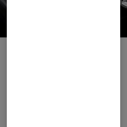
MULTI-SENSE INTERIØR
Atmosfære tilpasset ditt
humør
For å skape en behagelig atmosfære, ikke bare for
sjåføren, men også for passasjerer, har Mitsubishi
ASX detaljer som blant annet komfortable seter,
justerbare interiørbelysningsdetaljer og et godt
lydsystem.