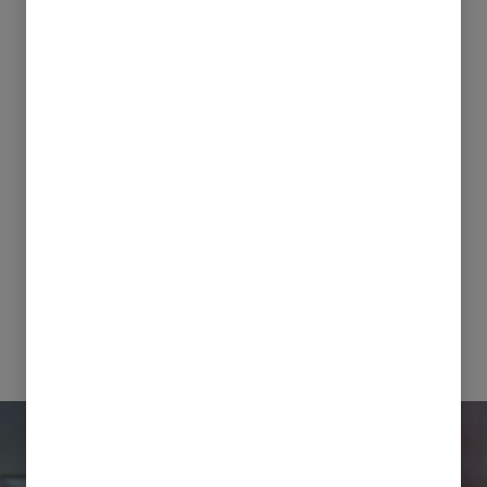
10'' DIGITALT FØRERDISPLAY
Tilpass skjermen
Foran føreren er det et multiinformasjonsdisplay i
farger. Det gir deg all oppdatert informasjon,
kjøremodus og mer. Du kan tilpasse skjermen slik
at den visningen er akkurat slik du vil ha den.
TILKOBLING