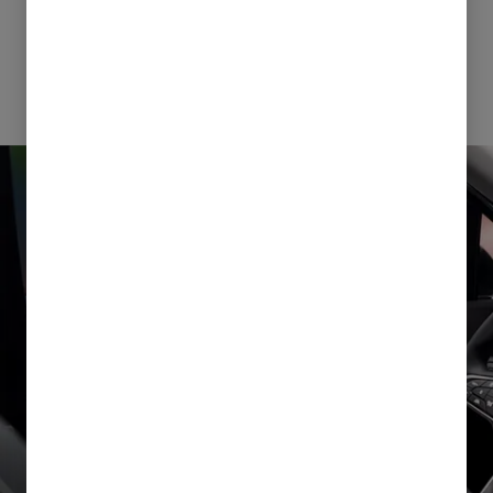
KOMFORTABEL KJØRETUR
Vi har tenkt på alle detaljene, for å sikre at hver tur du
tar er så komfortabel som mulig.