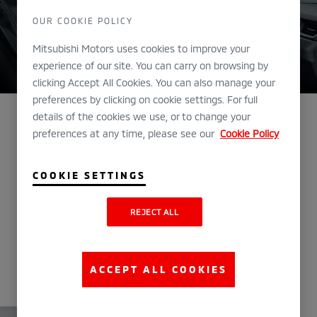
OUR COOKIE POLICY
Mitsubishi Motors uses cookies to improve your
experience of our site. You can carry on browsing by
clicking Accept All Cookies. You can also manage your
preferences by clicking on cookie settings. For full
details of the cookies we use, or to change your
preferences at any time, please see our
Cookie Policy
INTERIØR OG BAGASJEROM
Plass til fem personer og bagasje
COOKIE SETTINGS
Mitsubishi ASX PHEV har en bred bakluke som gjør
REJECT ALL
lasting og lossing enkelt. Med fem personer i bilen
er det fortsatt opptil 358 liter lasterom, med 69
liter ekstra når baksetet skyves fremover.
ACCEPT ALL COOKIES