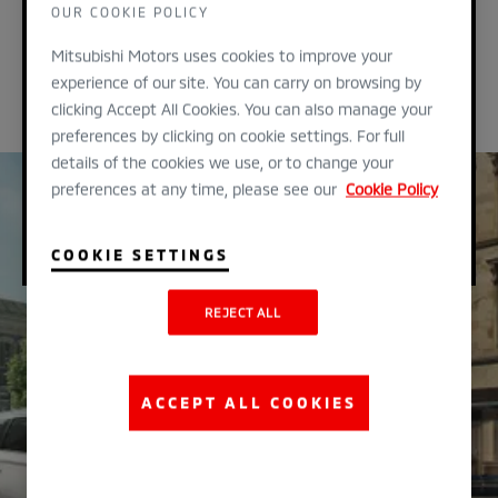
ULIKE MÅTER Å LADE PÅ
OUR COOKIE POLICY
SIKKERHET
Mitsubishi Motors uses cookies to improve your
7 ÅRS GARANTI
experience of our site. You can carry on browsing by
clicking Accept All Cookies. You can also manage your
Lett å lade
GODE GRUNNER
preferences by clicking on cookie settings. For full
details of the cookies we use, or to change your
Outlander PHEV kan du lade på flere ulike
preferences at any time, please see our
Cookie Policy
måter, alle er enkle. Velg det som passer deg
best.
COOKIE SETTINGS
REJECT ALL
ACCEPT ALL COOKIES