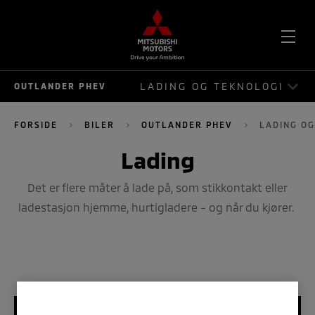
OPE
LADING OG TEKNOLOGI
OUTLANDER PHEV
ME
OUTLANDER PHEV
FORSIDE
BILER
OUTLANDER PHEV
LADING OG
REKKEVIDDE
Lading
LADING OG TEKNOLOGI
Det er flere måter å lade på, som stikkontakt eller
ladestasjon hjemme, hurtigladere - og når du kjører.
DRIFTSKOSTNADER
KJØREOPPLEVELSEN
EKSTERIØR
INTERIØR