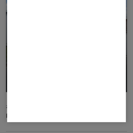
17. JUNI 2020
-Mitsubishi Outlander PHEV er den
perfekte familiebilen
25. AUGUST 2020
Rallyekspert lar seg imponere