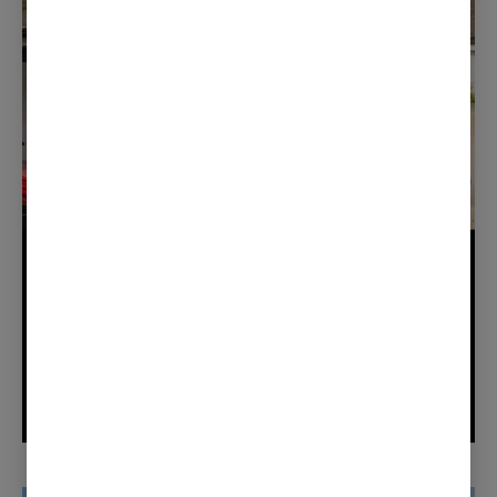
17. JUNI 2020
Slik gikk det da familien testet
Outlander PHEV