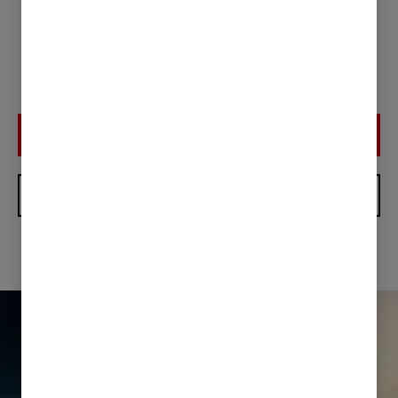
BESTILL PRØVEKJØRING
SPAR HELE 48.000,-