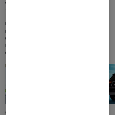
opp gassen eller bremser.
- Det betyr at du kan kjøre meget rimelig når strøm til
fullt batteri koster ca. 10 kroner. Skal man kjøre langt
lar Outlander PHEV seg også hurtiglade slik at du
kommer enda lenger på ren elektrisitet, sier Vegard.
Outlander PHEV er en stor salgssuksess i Norge, og er
Norges mest solgte ladbare hybridbil seks år på rad
(kilde: OFV).
01
03