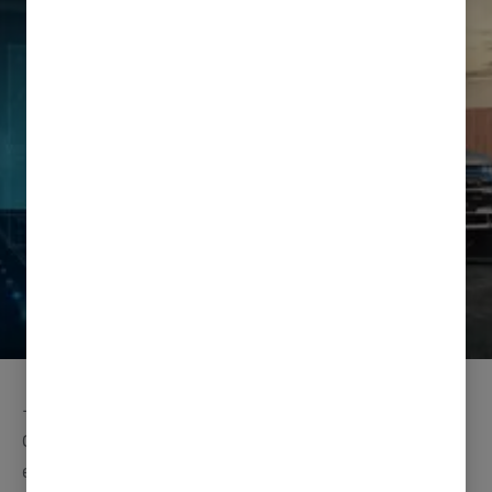
- Flere og flere oppdager hvilken genistrek Mitsubishi
Outlander PHEV er, og at den samler priser i USA også
er et bevis på det, sier produktsjef Vegard Werner hos