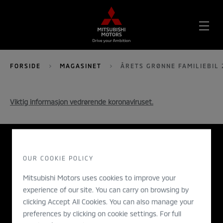
OPE
ME
FORSIDE
MAGASINET
ÅRETS GRØNNE FAMILIEBIL 
Viktig informasjon vedrørende koronaviruset.
OUR COOKIE POLICY
Årets grønne familiebil
2020
Mitsubishi Motors uses cookies to improve your
experience of our site. You can carry on browsing by
clicking Accept All Cookies. You can also manage your
preferences by clicking on cookie settings. For full