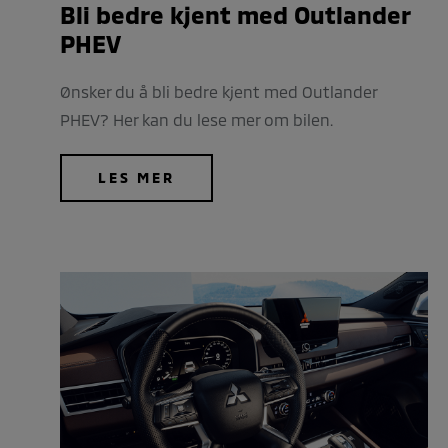
Bli bedre kjent med Outlander
PHEV
Ønsker du å bli bedre kjent med Outlander
PHEV? Her kan du lese mer om bilen.
LES MER