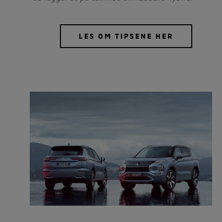
LES OM TIPSENE HER